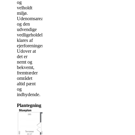
og
velholdt
miljø.
Udenomsarealer
og den
udvendige
vedligeholdelse
klares af
ejerforeningen.
Udover at
det er
nemt og
bekvemt,
fremtræder
området
altid pænt
og
indbydende.
Plantegning