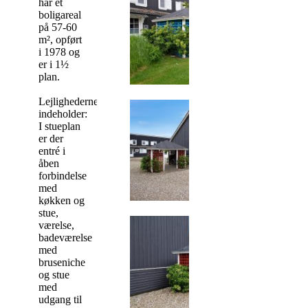
har et
boligareal
på 57-60
m², opført
i 1978 og
er i 1½
plan.
Lejlighederne
indeholder:
I stueplan
er der
entré i
åben
forbindelse
med
køkken og
stue,
værelse,
badeværelse
med
bruseniche
og stue
med
udgang til