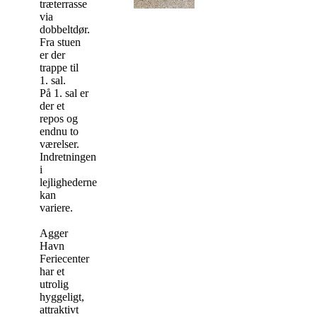
træterrasse
via
dobbeltdør.
Fra stuen
er der
trappe til
1. sal.
På 1. sal er
der et
repos og
endnu to
værelser.
Indretningen
i
lejlighederne
kan
variere.
Agger
Havn
Feriecenter
har et
utrolig
hyggeligt,
attraktivt