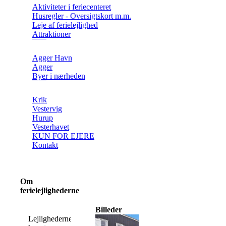
Aktiviteter i feriecenteret
Husregler - Oversigtskort m.m.
Leje af ferielejlighed
Attraktioner
Agger Havn
Agger
Byer i nærheden
Krik
Vestervig
Hurup
Vesterhavet
KUN FOR EJERE
Kontakt
Om
ferielejlighederne
Billeder
Lejlighederne